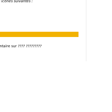
 icônes suivantes :
ntaire sur
???? ?????????