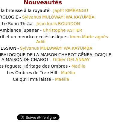
Nouveautés
 la brousse à la royauté -
Japht KIMBANGU
ROLOGIE -
Sylvanus MULOWAYI WA KAYUMBA
Le Sunn-Thrâa -
Jean louis BOURDON
Ambiance lupanar -
Christophe ASTIER
ril et un meurtre ecclésiastique -
Imen Marie agnès
Adili
ESSION -
Sylvanus MULOWAYI WA KAYUMBA
NEALOGIQUE DE LA MAISON CHABOT GÉNÉALOGIQUE
LA MAISON DE CHABOT -
Didier DELANNAY
es Pogues: Héritage des Ombres -
Maélia
Les Ombres de Tree Hill -
Maélia
Ce qu'il m'a laissé -
Maélia