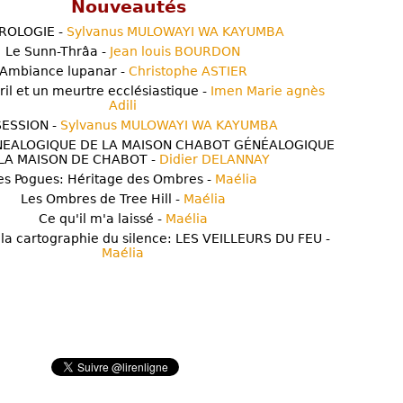
Nouveautés
ROLOGIE -
Sylvanus MULOWAYI WA KAYUMBA
Le Sunn-Thrâa -
Jean louis BOURDON
Ambiance lupanar -
Christophe ASTIER
ril et un meurtre ecclésiastique -
Imen Marie agnès
Adili
ESSION -
Sylvanus MULOWAYI WA KAYUMBA
NEALOGIQUE DE LA MAISON CHABOT GÉNÉALOGIQUE
LA MAISON DE CHABOT -
Didier DELANNAY
es Pogues: Héritage des Ombres -
Maélia
Les Ombres de Tree Hill -
Maélia
Ce qu'il m'a laissé -
Maélia
 la cartographie du silence: LES VEILLEURS DU FEU -
Maélia