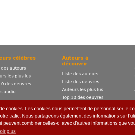
eurs célèbres
Auteurs à
découvrir
e des auteurs
Liste des auteurs
urs les plus lus
Liste des oeuvres
10 des oeuvres
Auteurs les plus lus
es audio
Top 10 des oeuvres
Comment publier ?
 de cookies. Les cookies nous permettent de personnaliser le con
otre trafic. Nous partageons également des informations sur l'uti
ui peuvent combiner celles-ci avec d'autres informations que vous
oir plus