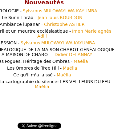
Nouveautés
ROLOGIE -
Sylvanus MULOWAYI WA KAYUMBA
Le Sunn-Thrâa -
Jean louis BOURDON
Ambiance lupanar -
Christophe ASTIER
ril et un meurtre ecclésiastique -
Imen Marie agnès
Adili
ESSION -
Sylvanus MULOWAYI WA KAYUMBA
NEALOGIQUE DE LA MAISON CHABOT GÉNÉALOGIQUE
LA MAISON DE CHABOT -
Didier DELANNAY
es Pogues: Héritage des Ombres -
Maélia
Les Ombres de Tree Hill -
Maélia
Ce qu'il m'a laissé -
Maélia
 la cartographie du silence: LES VEILLEURS DU FEU -
Maélia