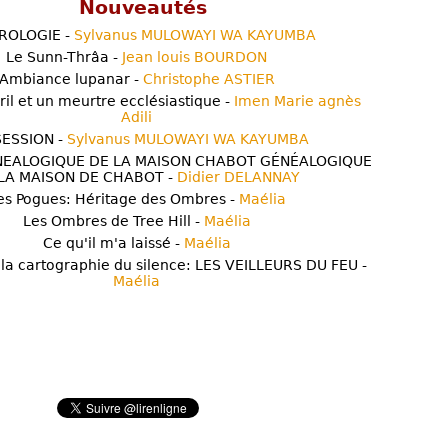
Nouveautés
ROLOGIE -
Sylvanus MULOWAYI WA KAYUMBA
Le Sunn-Thrâa -
Jean louis BOURDON
Ambiance lupanar -
Christophe ASTIER
ril et un meurtre ecclésiastique -
Imen Marie agnès
Adili
ESSION -
Sylvanus MULOWAYI WA KAYUMBA
NEALOGIQUE DE LA MAISON CHABOT GÉNÉALOGIQUE
LA MAISON DE CHABOT -
Didier DELANNAY
es Pogues: Héritage des Ombres -
Maélia
Les Ombres de Tree Hill -
Maélia
Ce qu'il m'a laissé -
Maélia
 la cartographie du silence: LES VEILLEURS DU FEU -
Maélia