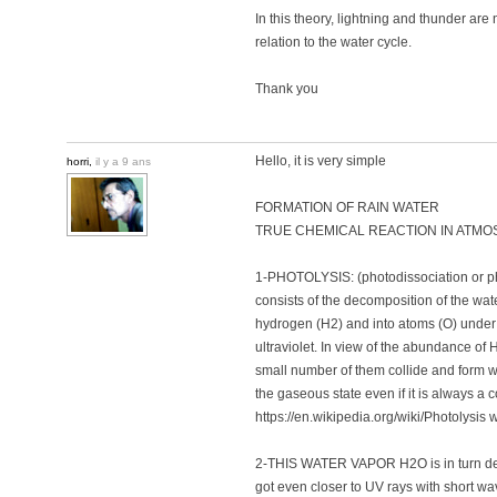
In this theory, lightning and thunder a
relation to the water cycle.
Thank you
Hello, it is very simple
horri,
il y a 9 ans
FORMATION OF RAIN WATER
TRUE CHEMICAL REACTION IN ATM
1-PHOTOLYSIS: (photodissociation or p
consists of the decomposition of the wat
hydrogen (H2) and into atoms (O) under t
ultraviolet. In view of the abundance of
small number of them collide and form w
the gaseous state even if it is always
https://en.wikipedia.org/wiki/Photolysi
2-THIS WATER VAPOR H2O is in turn de
got even closer to UV rays with short wa