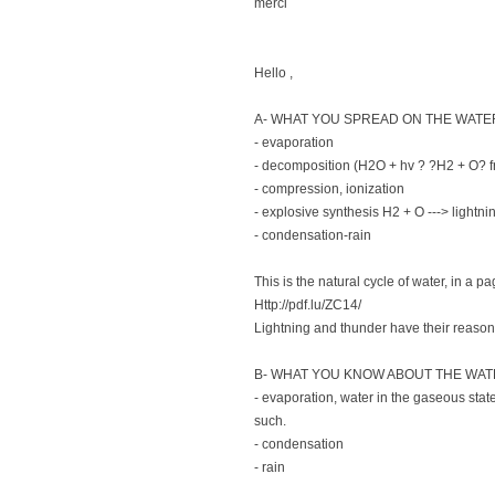
merci
Hello ,
A- WHAT YOU SPREAD ON THE WATE
- evaporation
- decomposition (H2O + hv ? ?H2 + O? f
- compression, ionization
- explosive synthesis H2 + O ---> lightni
- condensation-rain
This is the natural cycle of water, in a
Http://pdf.lu/ZC14/
Lightning and thunder have their reason
B- WHAT YOU KNOW ABOUT THE WAT
- evaporation, water in the gaseous stat
such.
- condensation
- rain