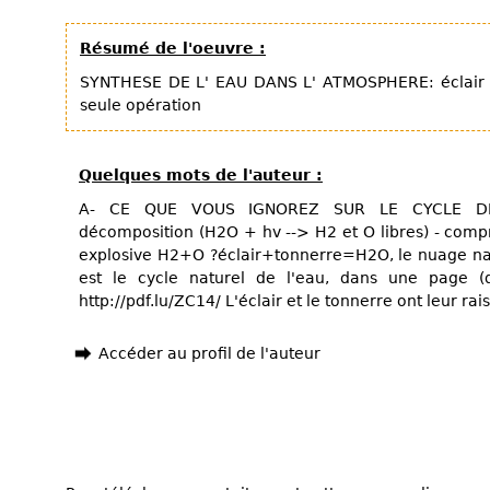
Résumé de l'oeuvre :
SYNTHESE DE L' EAU DANS L' ATMOSPHERE: éclair +
seule opération
Quelques mots de l'auteur :
A- CE QUE VOUS IGNOREZ SUR LE CYCLE DE 
décomposition (H2O + hv --> H2 et O libres) - compr
explosive H2+O ?éclair+tonnerre=H2O, le nuage naît
est le cycle naturel de l'eau, dans une page (d
http://pdf.lu/ZC14/ L'éclair et le tonnerre ont leur rais
Accéder au profil de l'auteur