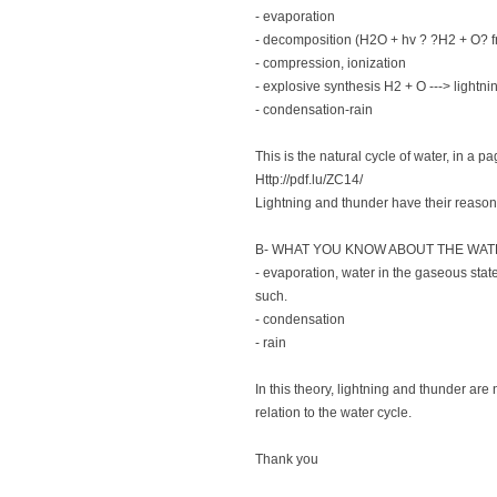
- evaporation
- decomposition (H2O + hv ? ?H2 + O? f
- compression, ionization
- explosive synthesis H2 + O ---> lightni
- condensation-rain
This is the natural cycle of water, in a
Http://pdf.lu/ZC14/
Lightning and thunder have their reason
B- WHAT YOU KNOW ABOUT THE WAT
- evaporation, water in the gaseous stat
such.
- condensation
- rain
In this theory, lightning and thunder a
relation to the water cycle.
Thank you