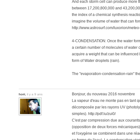
And each storm cell can produce more th
between 17,200,800,000 and 43,200,000,
the index of a chemical synthesis reacti
imagine the volume of water that can fo
http://www.astrosurf.com/luxorion/meteo
4-CONDENSATION: Once the water formed 
a certain number of molecules of water
acquire a weight that can be influenced by
form of Water droplets (rain).
The "evaporation-condensation-rain" th
Bonjour, du nouveau 2016 novembre
horri,
il y a 9 ans
La vapeur d'eau ne monte pas en tant 
décomposée par les rayons UV (photoly
simples). http://pdf.lu/zui0/
C'est par compression due aux courants
(opposition de deux forces mécaniques) 
et l'oxygène se combinent dans une réac