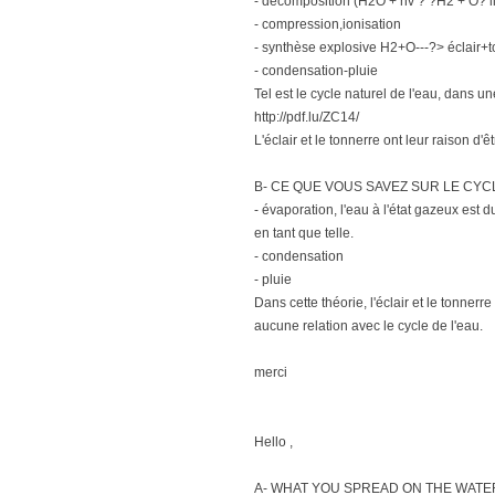
- décomposition (H2O + hv ? ?H2 + O? l
- compression,ionisation
- synthèse explosive H2+O---?> éclair+
- condensation-pluie
Tel est le cycle naturel de l'eau, dans 
http://pdf.lu/ZC14/
L'éclair et le tonnerre ont leur raison d'êtr
B- CE QUE VOUS SAVEZ SUR LE CYCL
- évaporation, l'eau à l'état gazeux est
en tant que telle.
- condensation
- pluie
Dans cette théorie, l'éclair et le tonner
aucune relation avec le cycle de l'eau.
merci
Hello ,
A- WHAT YOU SPREAD ON THE WATE