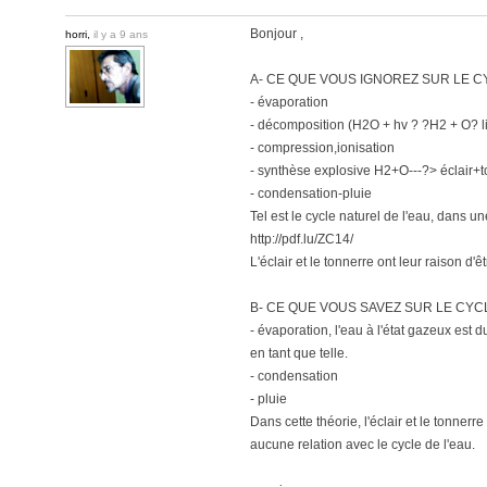
Bonjour ,
horri,
il y a 9 ans
A- CE QUE VOUS IGNOREZ SUR LE CY
- évaporation
- décomposition (H2O + hv ? ?H2 + O? l
- compression,ionisation
- synthèse explosive H2+O---?> éclair+
- condensation-pluie
Tel est le cycle naturel de l'eau, dans 
http://pdf.lu/ZC14/
L'éclair et le tonnerre ont leur raison d'êtr
B- CE QUE VOUS SAVEZ SUR LE CYCL
- évaporation, l'eau à l'état gazeux est
en tant que telle.
- condensation
- pluie
Dans cette théorie, l'éclair et le tonner
aucune relation avec le cycle de l'eau.