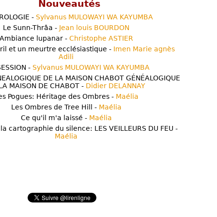
Nouveautés
ROLOGIE -
Sylvanus MULOWAYI WA KAYUMBA
Le Sunn-Thrâa -
Jean louis BOURDON
Ambiance lupanar -
Christophe ASTIER
ril et un meurtre ecclésiastique -
Imen Marie agnès
Adili
ESSION -
Sylvanus MULOWAYI WA KAYUMBA
NEALOGIQUE DE LA MAISON CHABOT GÉNÉALOGIQUE
LA MAISON DE CHABOT -
Didier DELANNAY
es Pogues: Héritage des Ombres -
Maélia
Les Ombres de Tree Hill -
Maélia
Ce qu'il m'a laissé -
Maélia
 la cartographie du silence: LES VEILLEURS DU FEU -
Maélia