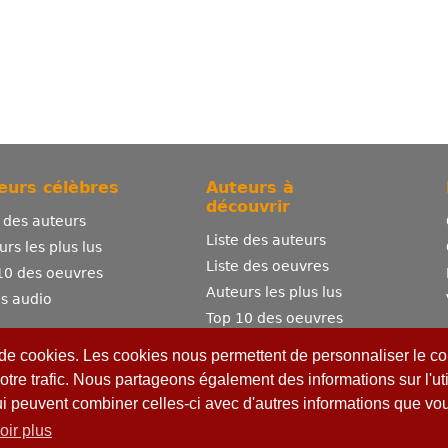
eurs célèbres
Auteurs à
découvrir
e des auteurs
Liste des auteurs
urs les plus lus
Liste des oeuvres
10 des oeuvres
Auteurs les plus lus
es audio
Top 10 des oeuvres
Comment publier ?
 de cookies. Les cookies nous permettent de personnaliser le con
otre trafic. Nous partageons également des informations sur l'uti
ui peuvent combiner celles-ci avec d'autres informations que vous
oir plus