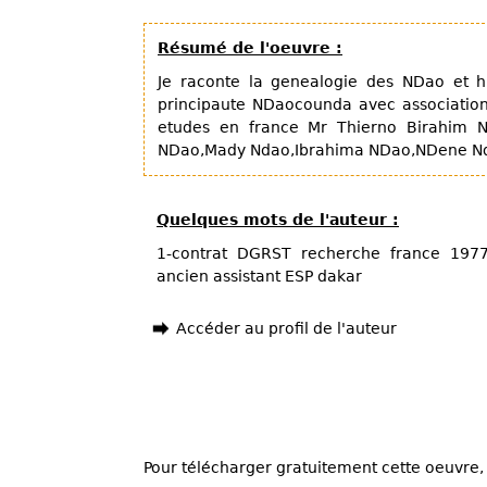
Résumé de l'oeuvre :
Je raconte la genealogie des NDao et h
principaute NDaocounda avec associatio
etudes en france Mr Thierno Birahim 
NDao,Mady Ndao,Ibrahima NDao,NDene Nda
Quelques mots de l'auteur :
1-contrat DGRST recherche france 1977-
ancien assistant ESP dakar
Accéder au profil de l'auteur
Pour télécharger gratuitement cette oeuvre, 