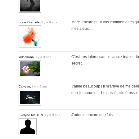
Merci encore pour vos commentaires qui j'
Lucie Granville,
il y a 9 ans
mes aïeux...
C'est très intéressant, et assez inattend
Wilhelmina,
il y a 9 ans
secret...
J'aime beaucoup ! Il m'arrive de me dem
Calypso,
il y a 9 ans
que j'emprunte… Le passé m'intéresse. 
J'adore...encore une fois...
Evelyne MARTIN,
il y a 9 ans