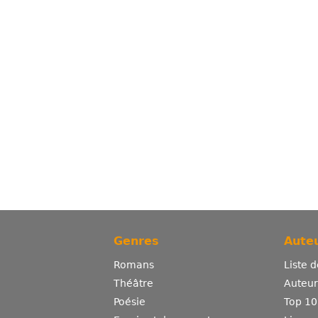
Genres
Auteu
Romans
Liste 
Théâtre
Auteurs
Poésie
Top 10