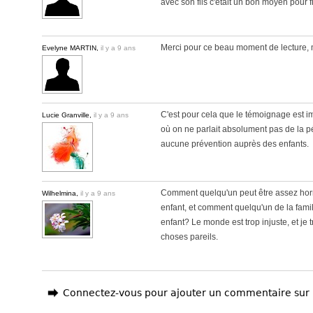
avec son fils c'était un bon moyen pour f
Merci pour ce beau moment de lecture, mêm
Evelyne MARTIN,
il y a 9 ans
C'est pour cela que le témoignage est im
Lucie Granville,
il y a 9 ans
où on ne parlait absolument pas de la péd
aucune prévention auprès des enfants.
Comment quelqu'un peut être assez horri
Wilhelmina,
il y a 9 ans
enfant, et comment quelqu'un de la famill
enfant? Le monde est trop injuste, et je
choses pareils.
Connectez-vous pour ajouter un commentaire sur