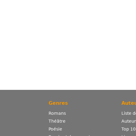
Genres
Auteu
Romans
Liste 
Théâtre
Auteurs
Poésie
Top 10