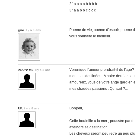
2° a a a a b b b b
3° a a b b c c c c
Poème de vie, poème d'espoir, poème d'a
jipaï,
il y a 8 ans
vous souhaite le meilleur.
Véronique l'amour prendrait-il de l'age
ANONYME,
il y a 8 ans
mortelles destinées . A notre dernier so
amoureux, vous de votre ange gardien et 
mes chaudes passions . Qui sait ?...
Bonjour,
UK,
il y a 8 ans
Cette bouteille à la mer , poussée par de
atteindre sa destination .
Les cheveux seront peut-être un peu plu