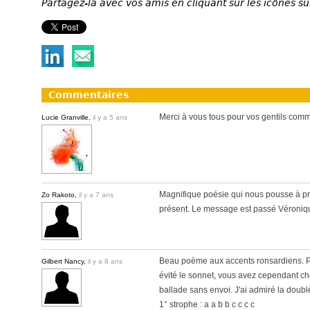
Partagez-la avec vos amis en cliquant sur les icônes su
Commentaires
Merci à vous tous pour vos gentils comm
Lucie Granville,
il y a 5 ans
Magnifique poésie qui nous pousse à pro
Zo Rakoto,
il y a 7 ans
présent. Le message est passé Véroniqu
Beau poème aux accents ronsardiens. P
Gilbert Nancy,
il y a 8 ans
évité le sonnet, vous avez cependant cho
ballade sans envoi. J'ai admiré la doubl
1° strophe : a a b b c c c c