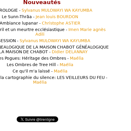
Nouveautés
ROLOGIE -
Sylvanus MULOWAYI WA KAYUMBA
Le Sunn-Thrâa -
Jean louis BOURDON
Ambiance lupanar -
Christophe ASTIER
ril et un meurtre ecclésiastique -
Imen Marie agnès
Adili
ESSION -
Sylvanus MULOWAYI WA KAYUMBA
NEALOGIQUE DE LA MAISON CHABOT GÉNÉALOGIQUE
LA MAISON DE CHABOT -
Didier DELANNAY
es Pogues: Héritage des Ombres -
Maélia
Les Ombres de Tree Hill -
Maélia
Ce qu'il m'a laissé -
Maélia
 la cartographie du silence: LES VEILLEURS DU FEU -
Maélia