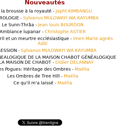
Nouveautés
 la brousse à la royauté -
Japht KIMBANGU
ROLOGIE -
Sylvanus MULOWAYI WA KAYUMBA
Le Sunn-Thrâa -
Jean louis BOURDON
Ambiance lupanar -
Christophe ASTIER
ril et un meurtre ecclésiastique -
Imen Marie agnès
Adili
ESSION -
Sylvanus MULOWAYI WA KAYUMBA
NEALOGIQUE DE LA MAISON CHABOT GÉNÉALOGIQUE
LA MAISON DE CHABOT -
Didier DELANNAY
es Pogues: Héritage des Ombres -
Maélia
Les Ombres de Tree Hill -
Maélia
Ce qu'il m'a laissé -
Maélia