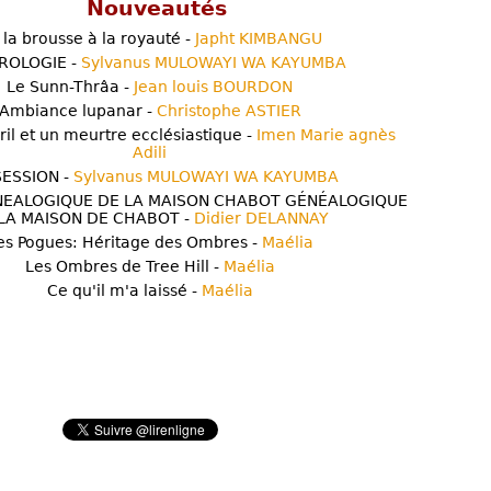
Nouveautés
 la brousse à la royauté -
Japht KIMBANGU
ROLOGIE -
Sylvanus MULOWAYI WA KAYUMBA
Le Sunn-Thrâa -
Jean louis BOURDON
Ambiance lupanar -
Christophe ASTIER
ril et un meurtre ecclésiastique -
Imen Marie agnès
Adili
ESSION -
Sylvanus MULOWAYI WA KAYUMBA
NEALOGIQUE DE LA MAISON CHABOT GÉNÉALOGIQUE
LA MAISON DE CHABOT -
Didier DELANNAY
es Pogues: Héritage des Ombres -
Maélia
Les Ombres de Tree Hill -
Maélia
Ce qu'il m'a laissé -
Maélia