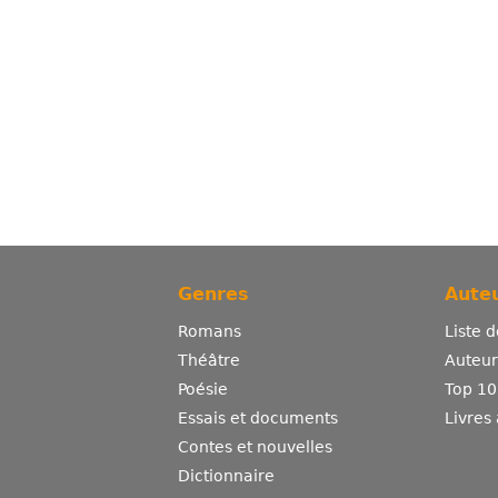
Genres
Auteu
Romans
Liste 
Théâtre
Auteurs
Poésie
Top 10
Essais et documents
Livres
Contes et nouvelles
Dictionnaire