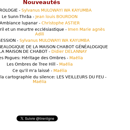
Nouveautés
ROLOGIE -
Sylvanus MULOWAYI WA KAYUMBA
Le Sunn-Thrâa -
Jean louis BOURDON
Ambiance lupanar -
Christophe ASTIER
ril et un meurtre ecclésiastique -
Imen Marie agnès
Adili
ESSION -
Sylvanus MULOWAYI WA KAYUMBA
NEALOGIQUE DE LA MAISON CHABOT GÉNÉALOGIQUE
LA MAISON DE CHABOT -
Didier DELANNAY
es Pogues: Héritage des Ombres -
Maélia
Les Ombres de Tree Hill -
Maélia
Ce qu'il m'a laissé -
Maélia
 la cartographie du silence: LES VEILLEURS DU FEU -
Maélia