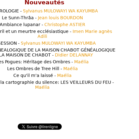
Nouveautés
ROLOGIE -
Sylvanus MULOWAYI WA KAYUMBA
Le Sunn-Thrâa -
Jean louis BOURDON
Ambiance lupanar -
Christophe ASTIER
ril et un meurtre ecclésiastique -
Imen Marie agnès
Adili
ESSION -
Sylvanus MULOWAYI WA KAYUMBA
NEALOGIQUE DE LA MAISON CHABOT GÉNÉALOGIQUE
LA MAISON DE CHABOT -
Didier DELANNAY
es Pogues: Héritage des Ombres -
Maélia
Les Ombres de Tree Hill -
Maélia
Ce qu'il m'a laissé -
Maélia
 la cartographie du silence: LES VEILLEURS DU FEU -
Maélia