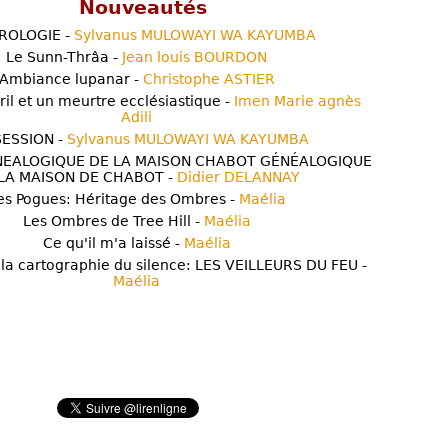
Nouveautés
ROLOGIE -
Sylvanus MULOWAYI WA KAYUMBA
Le Sunn-Thrâa -
Jean louis BOURDON
Ambiance lupanar -
Christophe ASTIER
ril et un meurtre ecclésiastique -
Imen Marie agnès
Adili
ESSION -
Sylvanus MULOWAYI WA KAYUMBA
NEALOGIQUE DE LA MAISON CHABOT GÉNÉALOGIQUE
LA MAISON DE CHABOT -
Didier DELANNAY
es Pogues: Héritage des Ombres -
Maélia
Les Ombres de Tree Hill -
Maélia
Ce qu'il m'a laissé -
Maélia
 la cartographie du silence: LES VEILLEURS DU FEU -
Maélia