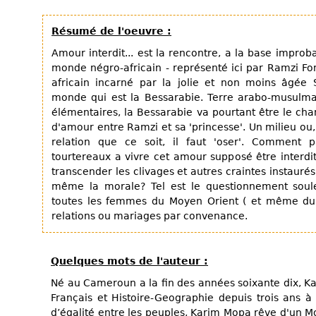
Résumé de l'oeuvre :
Amour interdit... est la rencontre, a la base improb
monde négro-africain - représenté ici par Ramzi F
africain incarné par la jolie et non moins âgée
monde qui est la Bessarabie. Terre arabo-musulma
élémentaires, la Bessarabie va pourtant être le ch
d'amour entre Ramzi et sa 'princesse'. Un milieu o
relation que ce soit, il faut 'oser'. Comment 
tourtereaux a vivre cet amour supposé être interdit?
transcender les clivages et autres craintes instaurés 
même la morale? Tel est le questionnement sou
toutes les femmes du Moyen Orient ( et même du
relations ou mariages par convenance.
Quelques mots de l'auteur :
Né au Cameroun a la fin des années soixante dix, K
Français et Histoire-Geographie depuis trois ans à
d’égalité entre les peuples, Karim Mopa rêve d'un Mo