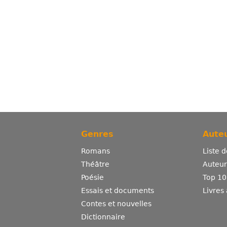
Genres
Auteu
Romans
Liste 
Théâtre
Auteurs
Poésie
Top 10
Essais et documents
Livres
Contes et nouvelles
Dictionnaire