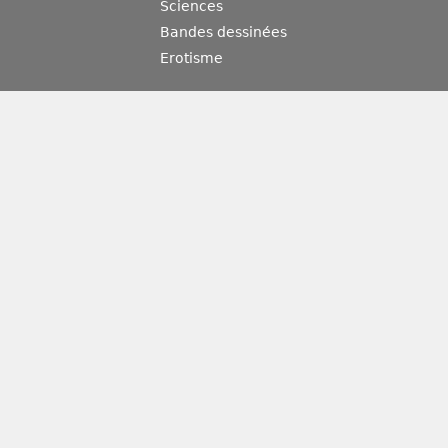
Sciences
Bandes dessinées
Erotisme