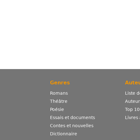
Genres
Auteu
Romans
Liste 
Théâtre
Auteurs
Poésie
Top 10
Essais et documents
Livres
Contes et nouvelles
Dictionnaire