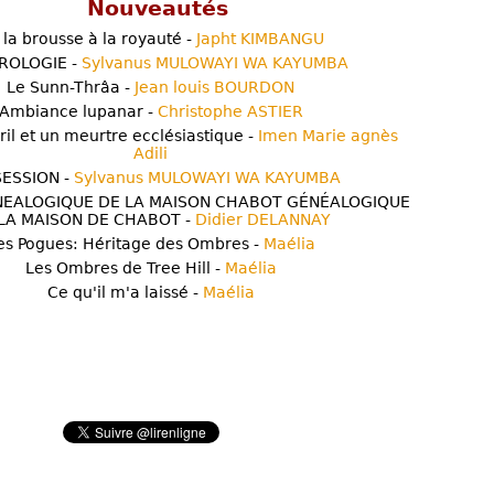
Nouveautés
 la brousse à la royauté -
Japht KIMBANGU
ROLOGIE -
Sylvanus MULOWAYI WA KAYUMBA
Le Sunn-Thrâa -
Jean louis BOURDON
Ambiance lupanar -
Christophe ASTIER
ril et un meurtre ecclésiastique -
Imen Marie agnès
Adili
ESSION -
Sylvanus MULOWAYI WA KAYUMBA
NEALOGIQUE DE LA MAISON CHABOT GÉNÉALOGIQUE
LA MAISON DE CHABOT -
Didier DELANNAY
es Pogues: Héritage des Ombres -
Maélia
Les Ombres de Tree Hill -
Maélia
Ce qu'il m'a laissé -
Maélia