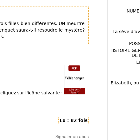
NUME
is filles bien différentes. UN meurtre
enquet saura-t-il résoudre le mystère?
La sève d’av
s.
POSS
HISTOIRE GE
DE 
L
Elizabeth, ou
cliquez sur l'icône suivante :
Lu : 82 fois
Signaler un abus