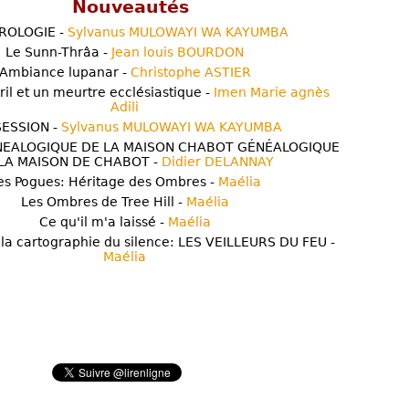
Nouveautés
ROLOGIE -
Sylvanus MULOWAYI WA KAYUMBA
Le Sunn-Thrâa -
Jean louis BOURDON
Ambiance lupanar -
Christophe ASTIER
ril et un meurtre ecclésiastique -
Imen Marie agnès
Adili
ESSION -
Sylvanus MULOWAYI WA KAYUMBA
NEALOGIQUE DE LA MAISON CHABOT GÉNÉALOGIQUE
LA MAISON DE CHABOT -
Didier DELANNAY
es Pogues: Héritage des Ombres -
Maélia
Les Ombres de Tree Hill -
Maélia
Ce qu'il m'a laissé -
Maélia
 la cartographie du silence: LES VEILLEURS DU FEU -
Maélia