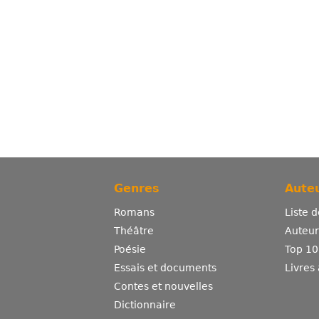
Genres
Auteu
Romans
Liste 
Théâtre
Auteurs
Poésie
Top 10
Essais et documents
Livres
Contes et nouvelles
Dictionnaire