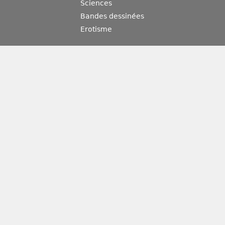
Sciences
Bandes dessinées
Erotisme