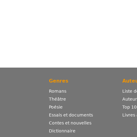
Genres
Auteu
Romans
Liste 
Théâtre
Auteurs
Poésie
Top 10
Essais et documents
Livres
Contes et nouvelles
Dictionnaire