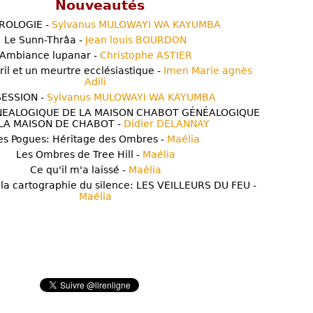
Nouveautés
ROLOGIE -
Sylvanus MULOWAYI WA KAYUMBA
Le Sunn-Thrâa -
Jean louis BOURDON
Ambiance lupanar -
Christophe ASTIER
ril et un meurtre ecclésiastique -
Imen Marie agnès
Adili
ESSION -
Sylvanus MULOWAYI WA KAYUMBA
NEALOGIQUE DE LA MAISON CHABOT GÉNÉALOGIQUE
LA MAISON DE CHABOT -
Didier DELANNAY
es Pogues: Héritage des Ombres -
Maélia
Les Ombres de Tree Hill -
Maélia
Ce qu'il m'a laissé -
Maélia
 la cartographie du silence: LES VEILLEURS DU FEU -
Maélia