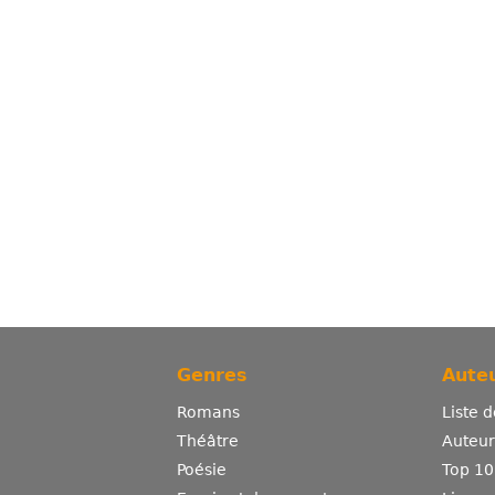
Genres
Auteu
Romans
Liste 
Théâtre
Auteurs
Poésie
Top 10