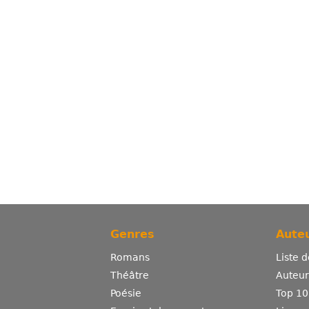
Genres
Auteu
Romans
Liste 
Théâtre
Auteurs
Poésie
Top 10