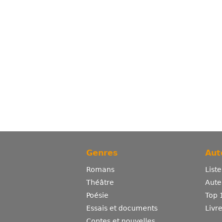
Genres
Aut
Romans
List
Théâtre
Aute
Poésie
Top 
Essais et documents
Livr
Contes et nouvelles