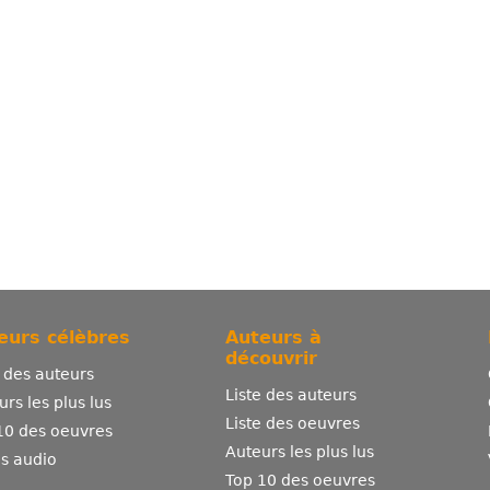
eurs célèbres
Auteurs à
découvrir
e des auteurs
Liste des auteurs
urs les plus lus
Liste des oeuvres
10 des oeuvres
Auteurs les plus lus
es audio
Top 10 des oeuvres