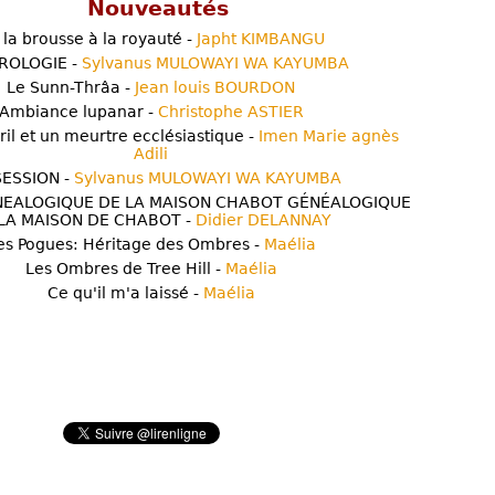
Nouveautés
 la brousse à la royauté -
Japht KIMBANGU
ROLOGIE -
Sylvanus MULOWAYI WA KAYUMBA
Le Sunn-Thrâa -
Jean louis BOURDON
Ambiance lupanar -
Christophe ASTIER
ril et un meurtre ecclésiastique -
Imen Marie agnès
Adili
ESSION -
Sylvanus MULOWAYI WA KAYUMBA
NEALOGIQUE DE LA MAISON CHABOT GÉNÉALOGIQUE
LA MAISON DE CHABOT -
Didier DELANNAY
es Pogues: Héritage des Ombres -
Maélia
Les Ombres de Tree Hill -
Maélia
Ce qu'il m'a laissé -
Maélia