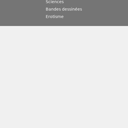
Sciences
Bandes dessinées
Erotisme