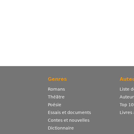
Genres
Auteu
Romans
Liste 
Théâtre
Auteurs
Poésie
Top 10
Essais et documents
Livres
Contes et nouvelles
Dictionnaire