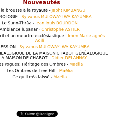
Nouveautés
 la brousse à la royauté -
Japht KIMBANGU
ROLOGIE -
Sylvanus MULOWAYI WA KAYUMBA
Le Sunn-Thrâa -
Jean louis BOURDON
Ambiance lupanar -
Christophe ASTIER
ril et un meurtre ecclésiastique -
Imen Marie agnès
Adili
ESSION -
Sylvanus MULOWAYI WA KAYUMBA
NEALOGIQUE DE LA MAISON CHABOT GÉNÉALOGIQUE
LA MAISON DE CHABOT -
Didier DELANNAY
es Pogues: Héritage des Ombres -
Maélia
Les Ombres de Tree Hill -
Maélia
Ce qu'il m'a laissé -
Maélia