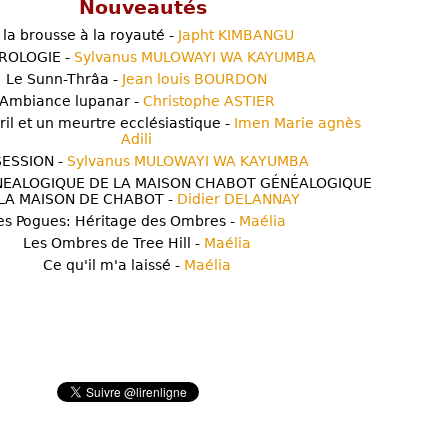
Nouveautés
 la brousse à la royauté -
Japht KIMBANGU
ROLOGIE -
Sylvanus MULOWAYI WA KAYUMBA
Le Sunn-Thrâa -
Jean louis BOURDON
Ambiance lupanar -
Christophe ASTIER
ril et un meurtre ecclésiastique -
Imen Marie agnès
Adili
ESSION -
Sylvanus MULOWAYI WA KAYUMBA
NEALOGIQUE DE LA MAISON CHABOT GÉNÉALOGIQUE
LA MAISON DE CHABOT -
Didier DELANNAY
es Pogues: Héritage des Ombres -
Maélia
Les Ombres de Tree Hill -
Maélia
Ce qu'il m'a laissé -
Maélia