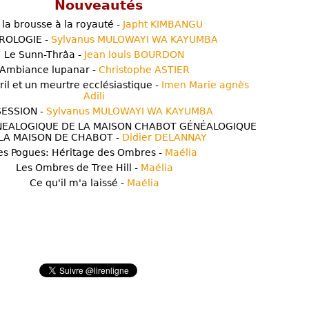
Nouveautés
 la brousse à la royauté -
Japht KIMBANGU
ROLOGIE -
Sylvanus MULOWAYI WA KAYUMBA
Le Sunn-Thrâa -
Jean louis BOURDON
Ambiance lupanar -
Christophe ASTIER
ril et un meurtre ecclésiastique -
Imen Marie agnès
Adili
ESSION -
Sylvanus MULOWAYI WA KAYUMBA
NEALOGIQUE DE LA MAISON CHABOT GÉNÉALOGIQUE
LA MAISON DE CHABOT -
Didier DELANNAY
es Pogues: Héritage des Ombres -
Maélia
Les Ombres de Tree Hill -
Maélia
Ce qu'il m'a laissé -
Maélia