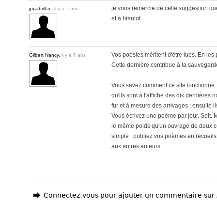
je vous remercie de cette suggestion qu
jpgabrillac,
il y a 7 ans
et à bientot
Vos poésies méritent d'être lues. En les 
Gilbert Nancy,
il y a 7 ans
Cette dernière contribue à la sauvegard
Vous savez comment ce site fonctionne : l
qu'ils sont à l'affiche des dix dernières 
fur et à mesure des arrivages ; ensuite i
Vous écrivez une poème par jour. Soit. Ma
le même poids qu'un ouvrage de deux ce
simple : publiez vos poèmes en recueils
aux autres auteurs.
Connectez-vous pour ajouter un commentaire sur