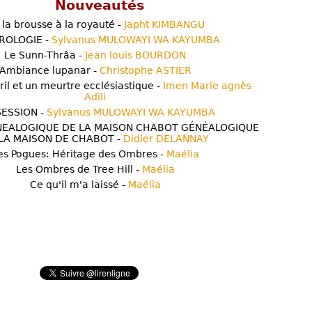
Nouveautés
 la brousse à la royauté -
Japht KIMBANGU
ROLOGIE -
Sylvanus MULOWAYI WA KAYUMBA
Le Sunn-Thrâa -
Jean louis BOURDON
Ambiance lupanar -
Christophe ASTIER
ril et un meurtre ecclésiastique -
Imen Marie agnès
Adili
ESSION -
Sylvanus MULOWAYI WA KAYUMBA
NEALOGIQUE DE LA MAISON CHABOT GÉNÉALOGIQUE
LA MAISON DE CHABOT -
Didier DELANNAY
es Pogues: Héritage des Ombres -
Maélia
Les Ombres de Tree Hill -
Maélia
Ce qu'il m'a laissé -
Maélia