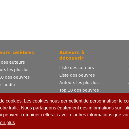
eurs célèbres
Auteurs à
découvrir
e des auteurs
Liste des auteurs
urs les plus lus
Liste des oeuvres
10 des oeuvres
Auteurs les plus lus
es audio
Top 10 des oeuvres
Comment publier ?
 de cookies. Les cookies nous permettent de personnaliser le con
otre trafic. Nous partageons également des informations sur l'uti
ui peuvent combiner celles-ci avec d'autres informations que vous
oir plus