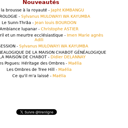
Nouveautés
 la brousse à la royauté -
Japht KIMBANGU
ROLOGIE -
Sylvanus MULOWAYI WA KAYUMBA
Le Sunn-Thrâa -
Jean louis BOURDON
Ambiance lupanar -
Christophe ASTIER
ril et un meurtre ecclésiastique -
Imen Marie agnès
Adili
ESSION -
Sylvanus MULOWAYI WA KAYUMBA
NEALOGIQUE DE LA MAISON CHABOT GÉNÉALOGIQUE
LA MAISON DE CHABOT -
Didier DELANNAY
es Pogues: Héritage des Ombres -
Maélia
Les Ombres de Tree Hill -
Maélia
Ce qu'il m'a laissé -
Maélia