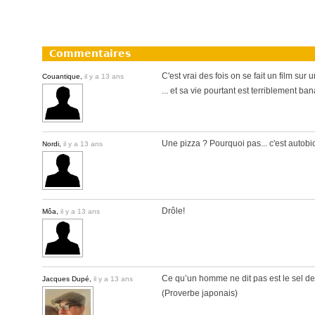
Commentaires
C'est vrai des fois on se fait un film su
Couantique,
il y a 13 ans
... et sa vie pourtant est terriblement banal
Une pizza ? Pourquoi pas... c'est autob
Nordi,
il y a 13 ans
Drôle!
Môa,
il y a 13 ans
Ce qu’un homme ne dit pas est le sel de
Jacques Dupé,
il y a 13 ans
(Proverbe japonais)