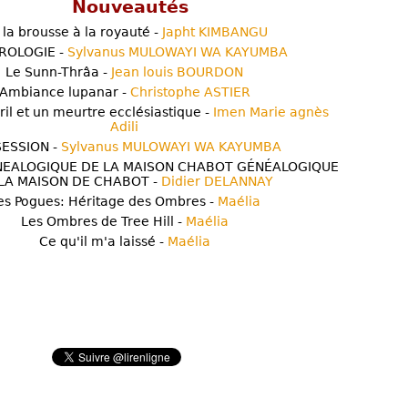
Nouveautés
 la brousse à la royauté -
Japht KIMBANGU
ROLOGIE -
Sylvanus MULOWAYI WA KAYUMBA
Le Sunn-Thrâa -
Jean louis BOURDON
Ambiance lupanar -
Christophe ASTIER
ril et un meurtre ecclésiastique -
Imen Marie agnès
Adili
ESSION -
Sylvanus MULOWAYI WA KAYUMBA
NEALOGIQUE DE LA MAISON CHABOT GÉNÉALOGIQUE
LA MAISON DE CHABOT -
Didier DELANNAY
es Pogues: Héritage des Ombres -
Maélia
Les Ombres de Tree Hill -
Maélia
Ce qu'il m'a laissé -
Maélia