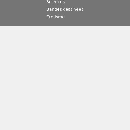
Sciences
Bandes dessinées
Erotisme