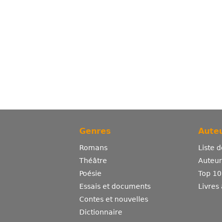
Genres
Auteu
Romans
Liste 
Théâtre
Auteurs
Poésie
Top 10
Essais et documents
Livres
Contes et nouvelles
Dictionnaire