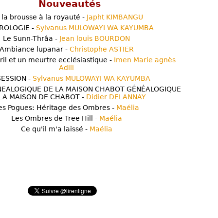
Nouveautés
 la brousse à la royauté -
Japht KIMBANGU
ROLOGIE -
Sylvanus MULOWAYI WA KAYUMBA
Le Sunn-Thrâa -
Jean louis BOURDON
Ambiance lupanar -
Christophe ASTIER
ril et un meurtre ecclésiastique -
Imen Marie agnès
Adili
ESSION -
Sylvanus MULOWAYI WA KAYUMBA
NEALOGIQUE DE LA MAISON CHABOT GÉNÉALOGIQUE
LA MAISON DE CHABOT -
Didier DELANNAY
es Pogues: Héritage des Ombres -
Maélia
Les Ombres de Tree Hill -
Maélia
Ce qu'il m'a laissé -
Maélia