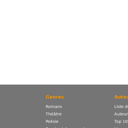
Genres
Auteu
Romans
Liste 
Théâtre
Auteurs
Poésie
Top 10