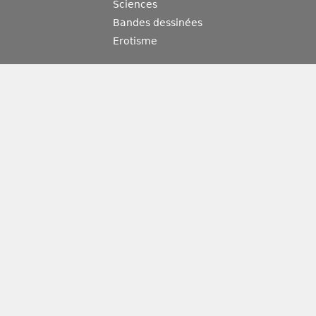
Sciences
Bandes dessinées
Erotisme