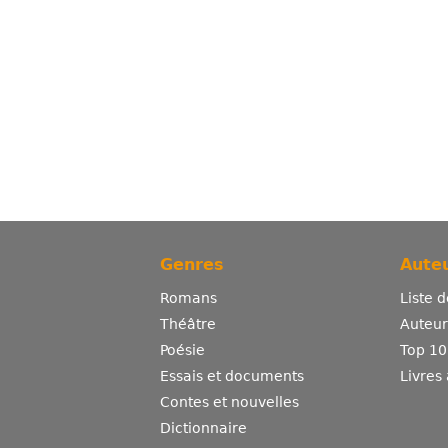
Genres
Auteu
Romans
Liste 
Théâtre
Auteurs
Poésie
Top 10
Essais et documents
Livres
Contes et nouvelles
Dictionnaire