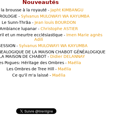
Nouveautés
 la brousse à la royauté -
Japht KIMBANGU
ROLOGIE -
Sylvanus MULOWAYI WA KAYUMBA
Le Sunn-Thrâa -
Jean louis BOURDON
Ambiance lupanar -
Christophe ASTIER
ril et un meurtre ecclésiastique -
Imen Marie agnès
Adili
ESSION -
Sylvanus MULOWAYI WA KAYUMBA
NEALOGIQUE DE LA MAISON CHABOT GÉNÉALOGIQUE
LA MAISON DE CHABOT -
Didier DELANNAY
es Pogues: Héritage des Ombres -
Maélia
Les Ombres de Tree Hill -
Maélia
Ce qu'il m'a laissé -
Maélia