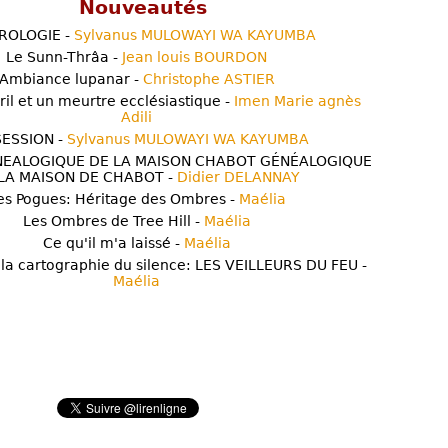
Nouveautés
ROLOGIE -
Sylvanus MULOWAYI WA KAYUMBA
Le Sunn-Thrâa -
Jean louis BOURDON
Ambiance lupanar -
Christophe ASTIER
ril et un meurtre ecclésiastique -
Imen Marie agnès
Adili
ESSION -
Sylvanus MULOWAYI WA KAYUMBA
NEALOGIQUE DE LA MAISON CHABOT GÉNÉALOGIQUE
LA MAISON DE CHABOT -
Didier DELANNAY
es Pogues: Héritage des Ombres -
Maélia
Les Ombres de Tree Hill -
Maélia
Ce qu'il m'a laissé -
Maélia
 la cartographie du silence: LES VEILLEURS DU FEU -
Maélia