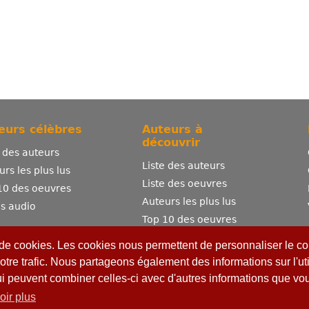
eurs célèbres
Auteurs à
découvrir
e des auteurs
Liste des auteurs
urs les plus lus
Liste des oeuvres
10 des oeuvres
Auteurs les plus lus
es audio
Top 10 des oeuvres
Comment publier ?
 de cookies. Les cookies nous permettent de personnaliser le con
otre trafic. Nous partageons également des informations sur l'uti
ui peuvent combiner celles-ci avec d'autres informations que vous
oir plus