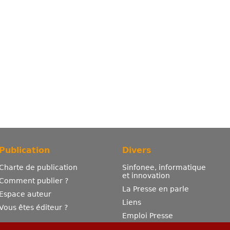
Publication
Divers
Charte de publication
Sinfonee, informatique
et innovation
Comment publier ?
La Presse en parle
Espace auteur
Liens
Vous êtes éditeur ?
Emploi Presse
Mentions légales