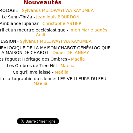
Nouveautés
ROLOGIE -
Sylvanus MULOWAYI WA KAYUMBA
Le Sunn-Thrâa -
Jean louis BOURDON
Ambiance lupanar -
Christophe ASTIER
ril et un meurtre ecclésiastique -
Imen Marie agnès
Adili
ESSION -
Sylvanus MULOWAYI WA KAYUMBA
NEALOGIQUE DE LA MAISON CHABOT GÉNÉALOGIQUE
LA MAISON DE CHABOT -
Didier DELANNAY
es Pogues: Héritage des Ombres -
Maélia
Les Ombres de Tree Hill -
Maélia
Ce qu'il m'a laissé -
Maélia
 la cartographie du silence: LES VEILLEURS DU FEU -
Maélia