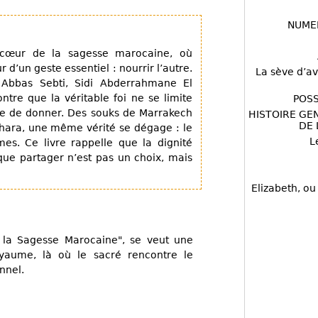
NUME
cœur de la sagesse marocaine, où
ur d’un geste essentiel : nourrir l’autre.
La sève d’av
Abbas Sebti, Sidi Abderrahmane El
re que la véritable foi ne se limite
POSS
cte de donner. Des souks de Marrakech
HISTOIRE GE
DE 
hara, une même vérité se dégage : le
L
es. Ce livre rappelle que la dignité
ue partager n’est pas un choix, mais
Elizabeth, ou
 la Sagesse Marocaine", se veut une
yaume, là où le sacré rencontre le
nnel.