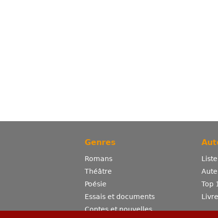
Genres
Aut
Romans
List
Théâtre
Aute
Poésie
Top 
Essais et documents
Livr
Contes et nouvelles