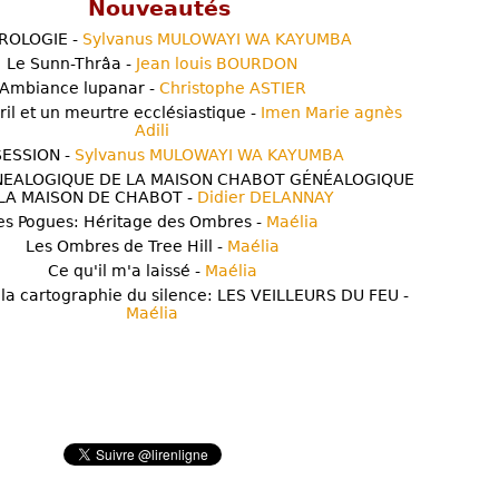
Nouveautés
ROLOGIE -
Sylvanus MULOWAYI WA KAYUMBA
Le Sunn-Thrâa -
Jean louis BOURDON
Ambiance lupanar -
Christophe ASTIER
ril et un meurtre ecclésiastique -
Imen Marie agnès
Adili
ESSION -
Sylvanus MULOWAYI WA KAYUMBA
NEALOGIQUE DE LA MAISON CHABOT GÉNÉALOGIQUE
LA MAISON DE CHABOT -
Didier DELANNAY
es Pogues: Héritage des Ombres -
Maélia
Les Ombres de Tree Hill -
Maélia
Ce qu'il m'a laissé -
Maélia
 la cartographie du silence: LES VEILLEURS DU FEU -
Maélia