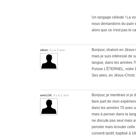
Un langage céleste ! La vol
nous demandons du pain en
alors que ce n'est pas le ca
Bonjour, shalom en Jésus-Ch
olinet,
il y a 2 ans
mais je suis intéressé de 
langue, dans les années 7
Puisse L'ÉTERNEL, notre Di
Ses ailes, en Jésus-Christ.
Bonjour, je mentirais si je
amo134,
il y a 2 ans
faire part de mon expérienc
dans les années 70 avec un
mais à penser dans la lang
ne discute pas seul mais av
pensée mais écouter celle 
converti tardif, baptisé à 1