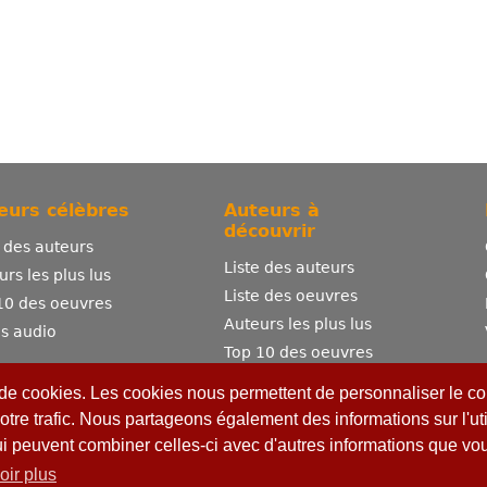
eurs célèbres
Auteurs à
découvrir
e des auteurs
Liste des auteurs
urs les plus lus
Liste des oeuvres
10 des oeuvres
Auteurs les plus lus
es audio
Top 10 des oeuvres
Comment publier ?
 de cookies. Les cookies nous permettent de personnaliser le con
otre trafic. Nous partageons également des informations sur l'uti
ui peuvent combiner celles-ci avec d'autres informations que vous
oir plus