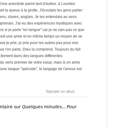
. Une anecdote parmi tant d'autres: à Lourdes
sait la queue à la grotte. J'écoutais les gens parler:
ens, slaves, anglais. Je les entendais au sens
mprenais. J'ai eu des expériences mystiques avec
re si je parle "en langue" car je ne sais pas ce que
e est une arme et en même temps un moyen de se
d je prie, je prie pour les autres pas pour moi.
ue l'on parle, Dieu la comprend. Toujours du fait
nctement dans des langues différentes.
du sens premier de votre essai, mais si on aime
d'une langue "spéciale", le langage de l'amour est
Signaler un abus
ntaire sur
Quelques minutes... Pour