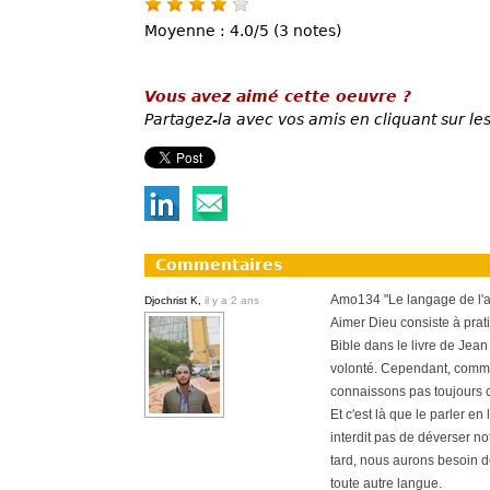
Moyenne : 4.0/5 (3 notes)
Vous avez aimé cette oeuvre ?
Partagez-la avec vos amis en cliquant sur les
Commentaires
Amo134 "Le langage de l'a
Djochrist K,
il y a 2 ans
Aimer Dieu consiste à pra
Bible dans le livre de Je
volonté. Cependant, comme
connaissons pas toujours c
Et c'est là que le parler e
interdit pas de déverser no
tard, nous aurons besoin d
toute autre langue.