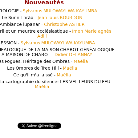
Nouveautés
ROLOGIE -
Sylvanus MULOWAYI WA KAYUMBA
Le Sunn-Thrâa -
Jean louis BOURDON
Ambiance lupanar -
Christophe ASTIER
ril et un meurtre ecclésiastique -
Imen Marie agnès
Adili
ESSION -
Sylvanus MULOWAYI WA KAYUMBA
NEALOGIQUE DE LA MAISON CHABOT GÉNÉALOGIQUE
LA MAISON DE CHABOT -
Didier DELANNAY
es Pogues: Héritage des Ombres -
Maélia
Les Ombres de Tree Hill -
Maélia
Ce qu'il m'a laissé -
Maélia
 la cartographie du silence: LES VEILLEURS DU FEU -
Maélia