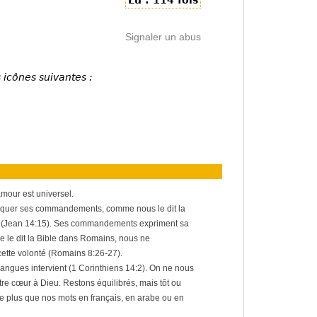
Lu : 114 fois
Signaler un abus
 icônes suivantes :
mour est universel.
tiquer ses commandements, comme nous le dit la
an (Jean 14:15). Ses commandements expriment sa
 le dit la Bible dans Romains, nous ne
ette volonté (Romains 8:26-27).
n langues intervient (1 Corinthiens 14:2). On ne nous
tre cœur à Dieu. Restons équilibrés, mais tôt ou
e plus que nos mots en français, en arabe ou en