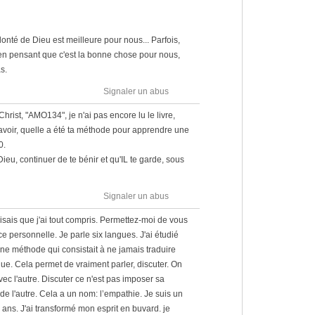
onté de Dieu est meilleure pour nous... Parfois,
 pensant que c'est la bonne chose pour nous,
s.
Signaler un abus
rist, "AMO134", je n'ai pas encore lu le livre,
savoir, quelle a été ta méthode pour apprendre une
0.
eu, continuer de te bénir et qu'IL te garde, sous
Signaler un abus
 disais que j'ai tout compris. Permettez-moi de vous
e personnelle. Je parle six langues. J'ai étudié
e méthode qui consistait à ne jamais traduire
ue. Cela permet de vraiment parler, discuter. On
ec l'autre. Discuter ce n'est pas imposer sa
de l'autre. Cela a un nom: l’empathie. Je suis un
8 ans. J'ai transformé mon esprit en buvard. je