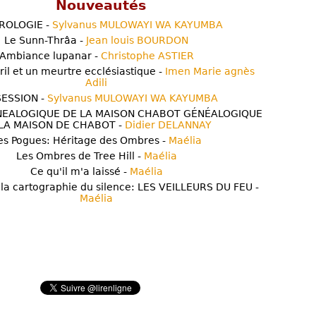
Nouveautés
ROLOGIE -
Sylvanus MULOWAYI WA KAYUMBA
Le Sunn-Thrâa -
Jean louis BOURDON
Ambiance lupanar -
Christophe ASTIER
ril et un meurtre ecclésiastique -
Imen Marie agnès
Adili
ESSION -
Sylvanus MULOWAYI WA KAYUMBA
NEALOGIQUE DE LA MAISON CHABOT GÉNÉALOGIQUE
LA MAISON DE CHABOT -
Didier DELANNAY
es Pogues: Héritage des Ombres -
Maélia
Les Ombres de Tree Hill -
Maélia
Ce qu'il m'a laissé -
Maélia
 la cartographie du silence: LES VEILLEURS DU FEU -
Maélia