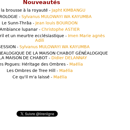
Nouveautés
 la brousse à la royauté -
Japht KIMBANGU
ROLOGIE -
Sylvanus MULOWAYI WA KAYUMBA
Le Sunn-Thrâa -
Jean louis BOURDON
Ambiance lupanar -
Christophe ASTIER
ril et un meurtre ecclésiastique -
Imen Marie agnès
Adili
ESSION -
Sylvanus MULOWAYI WA KAYUMBA
NEALOGIQUE DE LA MAISON CHABOT GÉNÉALOGIQUE
LA MAISON DE CHABOT -
Didier DELANNAY
es Pogues: Héritage des Ombres -
Maélia
Les Ombres de Tree Hill -
Maélia
Ce qu'il m'a laissé -
Maélia