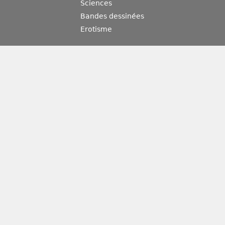
Sciences
Bandes dessinées
Erotisme