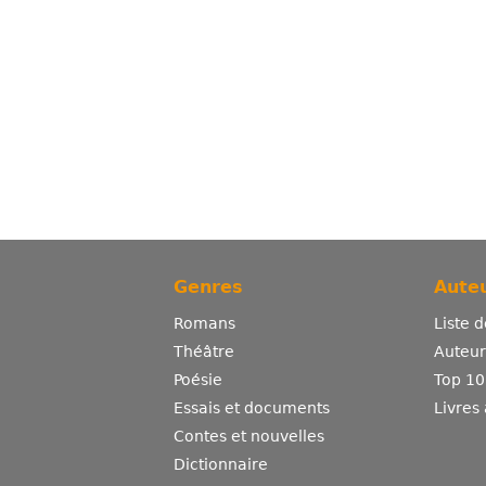
Genres
Auteu
Romans
Liste 
Théâtre
Auteurs
Poésie
Top 10
Essais et documents
Livres
Contes et nouvelles
Dictionnaire