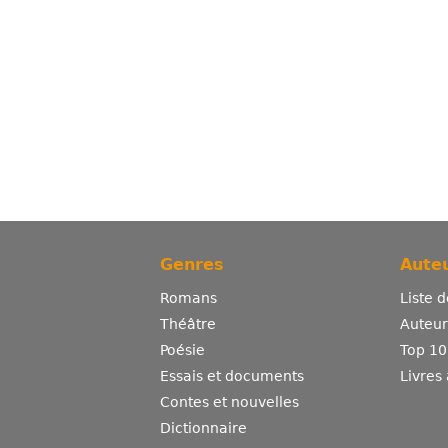
Genres
Auteu
Romans
Liste 
Théâtre
Auteurs
Poésie
Top 10
Essais et documents
Livres
Contes et nouvelles
Dictionnaire