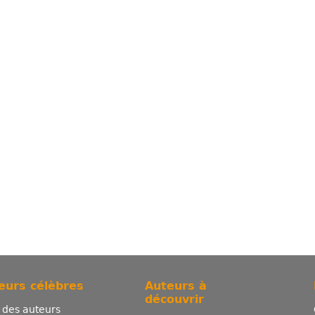
eurs célèbres
Auteurs à
découvrir
e des auteurs