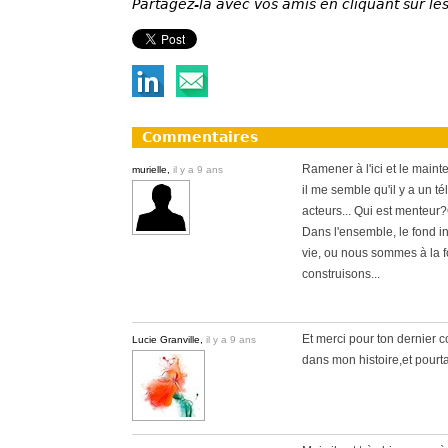
Partagez-la avec vos amis en cliquant sur les
Commentaires
Ramener à l'ici et le mainte
murielle,
il y a 9 ans
il me semble qu'il y a un t
acteurs... Qui est menteur
Dans l'ensemble, le fond int
vie, ou nous sommes à la 
construisons...
Et merci pour ton dernier co
Lucie Granville,
il y a 9 ans
dans mon histoire,et pourtan