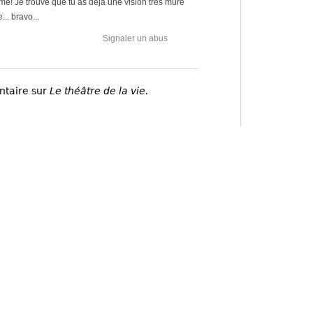
ème! Je trouve que tu as déjà une vision très mûre
.. bravo...
Signaler un abus
ntaire sur
Le théâtre de la vie.