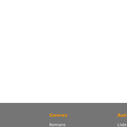
Genres
Aut
Romans
List