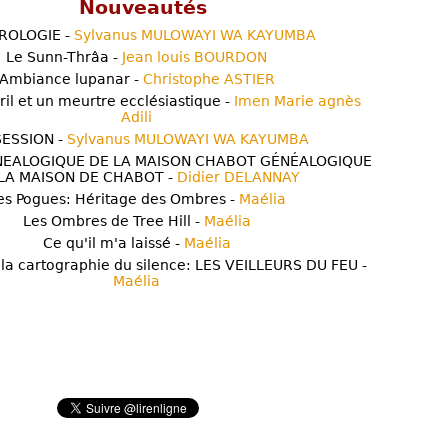
Nouveautés
ROLOGIE -
Sylvanus MULOWAYI WA KAYUMBA
Le Sunn-Thrâa -
Jean louis BOURDON
Ambiance lupanar -
Christophe ASTIER
ril et un meurtre ecclésiastique -
Imen Marie agnès
Adili
ESSION -
Sylvanus MULOWAYI WA KAYUMBA
NEALOGIQUE DE LA MAISON CHABOT GÉNÉALOGIQUE
LA MAISON DE CHABOT -
Didier DELANNAY
es Pogues: Héritage des Ombres -
Maélia
Les Ombres de Tree Hill -
Maélia
Ce qu'il m'a laissé -
Maélia
 la cartographie du silence: LES VEILLEURS DU FEU -
Maélia